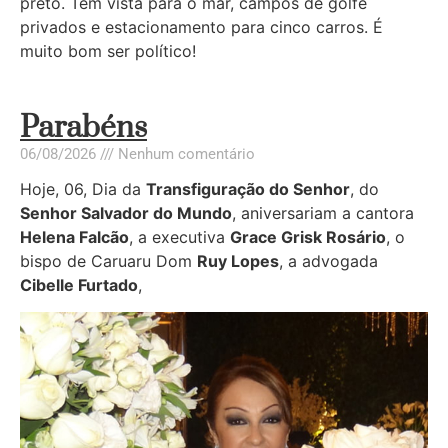
preto. Tem vista para o mar, campos de golfe
privados e estacionamento para cinco carros. É
muito bom ser político!
Parabéns
06/08/2026
Nenhum comentário
Hoje, 06, Dia da
Transfiguração do Senhor
, do
Senhor Salvador do Mundo
, aniversariam a cantora
Helena Falcão
, a executiva
Grace Grisk Rosário
, o
bispo de Caruaru Dom
Ruy Lopes
, a advogada
Cibelle Furtado
,