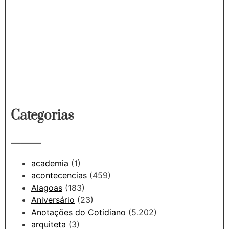
agosto 22, 2023 at 8:13 am
Fmachado @ Fatos Diversos
Categorias
———
academia
(1)
acontecencias
(459)
Alagoas
(183)
Aniversário
(23)
Anotações do Cotidiano
(5.202)
arquiteta
(3)