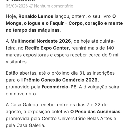
05/08/2026
Nenhum comentário
Hoje,
Ronaldo Lemos
lançou, ontem, o seu livro
O
Monge, o Iogue e o Faquir – Corpo, coração e mente
no tempo das máquinas
.
A
Multimodal Nordeste 2026
, de hoje até quinta-
feira, no
Recife Expo Center
, reunirá mais de 140
marcas expositoras e espera receber cerca de 9 mil
visitantes.
Estão abertas, até o próximo dia 31, as inscrições
para o
I Prêmio Conexão Comércio 2026
,
promovido pela
Fecomércio-PE
. A divulgação sairá
em novembro.
A Casa Galeria recebe, entre os dias 7 e 22 de
agosto, a exposição coletiva
O Peso das Ausências
,
promovida pelo Centro Universitário Belas Artes e
pela Casa Galeria.