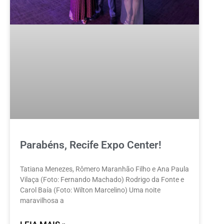
Parabéns, Recife Expo Center!
Tatiana Menezes, Rômero Maranhão Filho e Ana Paula
Vilaça (Foto: Fernando Machado) Rodrigo da Fonte e
Carol Baía (Foto: Wilton Marcelino) Uma noite
maravilhosa a