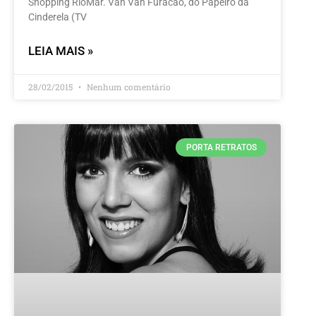
Shopping RioMar‎. Van Van Furacão, do Papeiro da
Cinderela (TV
LEIA MAIS »
28/02/2015
Nenhum comentário
PORTA RETRATOS