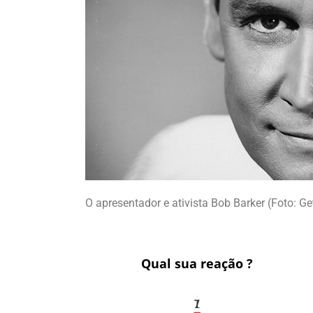
O apresentador e ativista Bob Barker (Foto: G
Qual sua reação ?
1
7