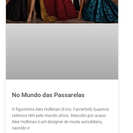
No Mundo das Passarelas
O figurinista Alex Holliman (Foto: Farrierbel) Quantos
talentos têm pelo mundo afora. Descobri por acaso
Alex Holliman é um designer de moda autodidata,
nascido e