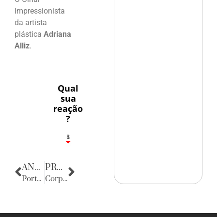
Impressionista
da artista
plástica
Adriana
Alliz
.
Qual
sua
reação
?
1
8
ANTERIOR
PRÓXIMA
Porta Retratos
Corpo Consular