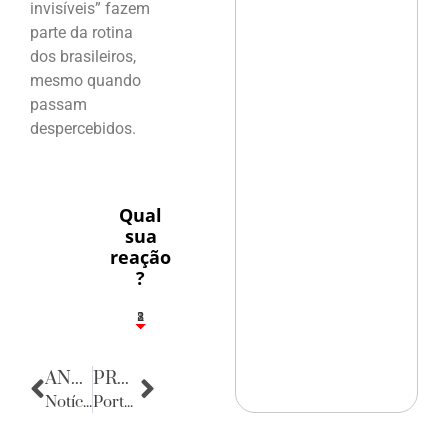
invisíveis” fazem
parte da rotina
dos brasileiros,
mesmo quando
passam
despercebidos.
Qual
sua
reação
?
1
2
8
ANTERIOR
PRÓXIMA
Notícias do Ceará
Porta Retratos