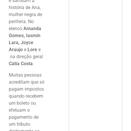
e sambam a
história de Ana,
mulher negra de
periferia. No
elenco
Amanda
Gomes, Iasmin
Lara, Joyce
Araujo
e
Lore
e
na direção geral
Cátia Costa
.
Muitas pessoas
acreditam que só
pagam impostos
quando recebem
um boleto ou
efetuam o
pagamento de
um tributo