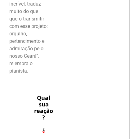
incrível, traduz
muito do que
quero transmitir
com esse projeto:
orgulho,
pertencimento e
admiração pelo
nosso Ceará”,
relembra o
pianista.
Qual
sua
reação
?
1
7