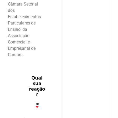
Câmara Setorial
dos
Estabelecimentos
Particulares de
Ensino, da
Associação
Comercial e
Empresarial de
Caruaru.
Qual
sua
reação
?
10
3
1
1
3