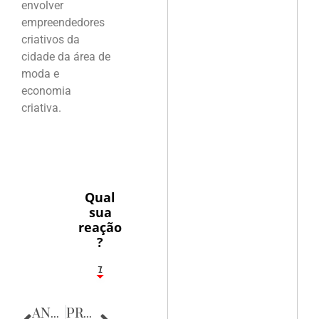
envolver
empreendedores
criativos da
cidade da área de
moda e
economia
criativa.
Qual
sua
reação
?
1
7
ANTERIOR
PRÓXIMA