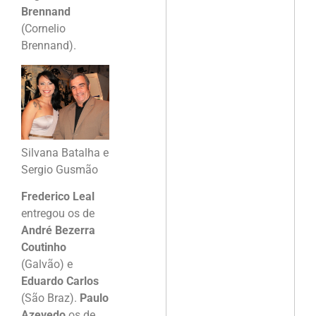
Brennand
(Cornelio
Brennand).
Silvana Batalha e
Sergio Gusmão
Frederico Leal
entregou os de
André Bezerra
Coutinho
(Galvão) e
Eduardo Carlos
(São Braz).
Paulo
Azevedo
os de