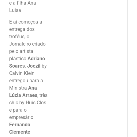
e a filha Ana
Luisa
E ai começou a
entrega dos
troféus, o
Jornaleiro criado
pelo artista
plástico
Adriano
Soares
.
Joezil
by
Calvin Klein
entregou para a
Ministra
Ana
Lúcia Arraes
, très
chic by Huis Clos
e para o
empresário
Fernando
Clemente