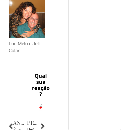
Lou Melo e Jeff
Colas
Qual
sua
reação
?
1
7
ANTERIOR
PRÓXIMA