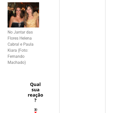
No Jantar das
Flores Helena
Cabral e Paula
Kiara (Foto:
Fernando
Machado)
Qual
sua
reação
?
10
3
1
1
2