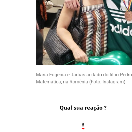
Maria Eugenia e Jarbas ao lado do filho Pedr
Matemática, na Romênia (Foto: Instagram)
Qual sua reação ?
3
1
2
9