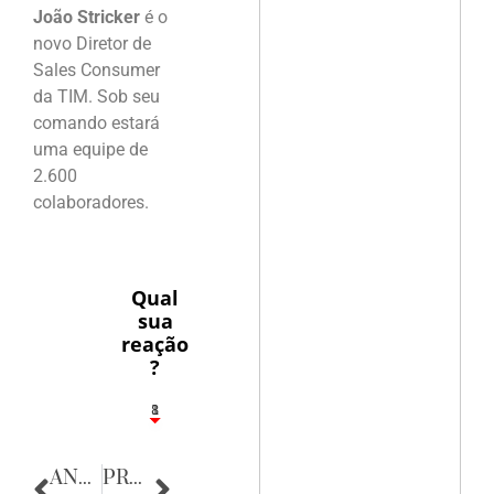
João Stricker
é o
novo Diretor de
Sales Consumer
da TIM. Sob seu
comando estará
uma equipe de
2.600
colaboradores.
Qual
sua
reação
?
1
8
ANTERIOR
PRÓXIMA