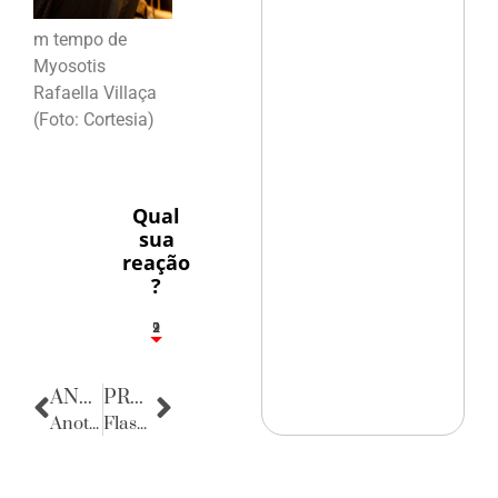
m tempo de
Myosotis
Rafaella Villaça
(Foto: Cortesia)
Qual
sua
reação
?
2
1
2
9
ANTERIOR
PRÓXIMA
Anotações do Cotidiano
Flashes