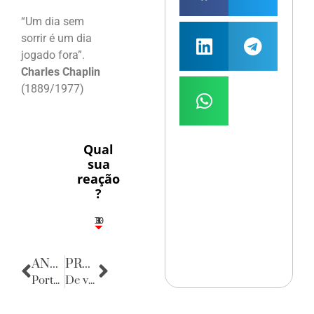
“Um dia sem
sorrir é um dia
jogado fora”.
Charles Chaplin
(1889/1977)
Qual
sua
reação
?
10
3
1
1
3
ANTERIOR
PRÓXIMA
Porta Retratos
De volta para o passado