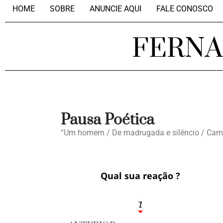
HOME
SOBRE
ANUNCIE AQUI
FALE CONOSCO
FERN
Pausa Poética
“Um homem / De madrugada e silêncio / Cami
Qual sua reação ?
1
7