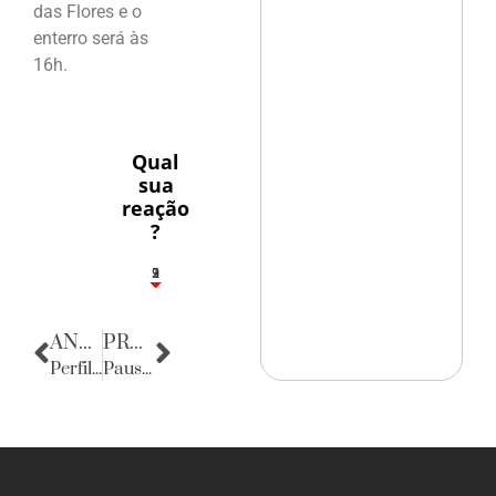
das Flores e o
enterro será às
16h.
Qual
sua
reação
?
3
1
2
9
ANTERIOR
PRÓXIMA
Perfil do Consumidor: Miguel Braga
Pausa Poética