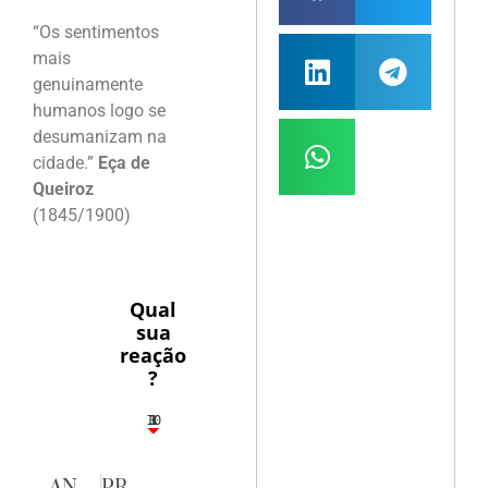
“Os sentimentos
mais
genuinamente
humanos logo se
desumanizam na
cidade.”
Eça de
Queiroz
(1845/1900)
Qual
sua
reação
?
10
3
1
1
3
ANTERIOR
PRÓXIMA