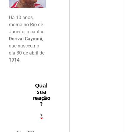
Há 10 anos,
morria no Rio de
Janeiro, o cantor
Dorival Caymmi
,
que nasceu no
dia 30 de abril de
1914.
Qual
sua
reação
?
3
1
2
9