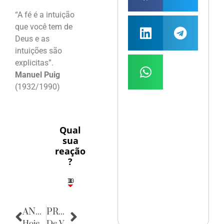
“A fé é a intuição
que você tem de
Deus e as
intuições são
explicitas”.
Manuel Puig
(1932/1990)
Qual
sua
reação
?
10
3
1
1
2
ANTERIOR
PRÓXIMA
Hoje é a Noite do Mister Global
De Volta para o Passado