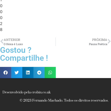
0
0
0
2
8
ANTERIOR
PRÓXIMA
O Hexa é Luxo
Pausa Poética
Gostou ?
Compartilhe !
Desenvolvido pela crobin.co.uk
© 2023 Fernando Machado. Todos os direitos reservados.