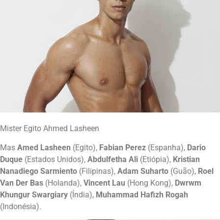
Mister Egito Ahmed Lasheen
Mas
Amed Lasheen
(Egito),
Fabian Perez
(Espanha),
Dario
Duque
(Estados Unidos),
Abdulfetha Ali
(Etiópia),
Kristian
Nanadiego Sarmiento
(Filipinas),
Adam Suharto
(Guão),
Roel
Van Der Bas
(Holanda),
Vincent Lau
(Hong Kong),
Dwrwm
Khungur Swargiary
(Índia),
Muhammad Hafizh Rogah
(Indonésia).