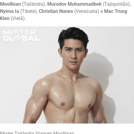
Moollisan
(Tailândia),
Murodov Muhammadbek
(Tajiquistão),
Nyima Ia
(Tibete),
Christian Nunes
(Venezuela) e
Mac Trung
Kien
(Vietã).
Mister Tailândia Staporn Moollisan