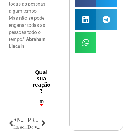
todas as pessoas
algum tempo.
Mas não se pode
enganar todas as
pessoas todo o
tempo.”
Abraham
Lincoln
Qual
sua
reação
?
10
3
1
1
2
ANTERIOR
PRÓXIMA
La serata bellisima no Andrea Doria
De volta para o passado