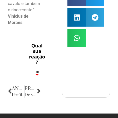
cavalo e também
o rinoceronte.”
Vinicius de
Moraes
Qual
sua
reação
?
10
3
1
1
3
ANTERIOR
PRÓXIMA
Perfil do Consumidor: Zezinho Santos
De volta para o passado