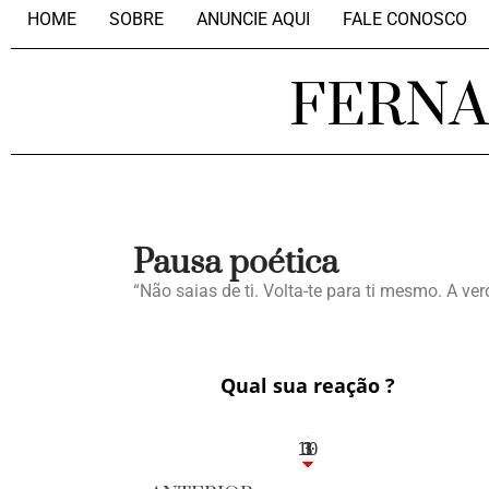
HOME
SOBRE
ANUNCIE AQUI
FALE CONOSCO
FERN
Pausa poética
“Não saias de ti. Volta-te para ti mesmo. A ve
Qual sua reação ?
10
3
1
1
3