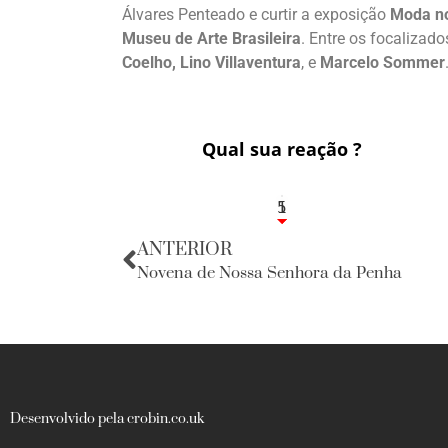
Álvares Penteado e curtir a exposição
Moda no
Museu de Arte Brasileira
. Entre os focalizado
Coelho, Lino Villaventura
, e
Marcelo Sommer
Qual sua reação ?
1
5
ANTERIOR
Novena de Nossa Senhora da Penha
Desenvolvido pela crobin.co.uk