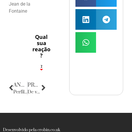
Jean de la
Fontaine
Qual
sua
reação
?
1
7
ANTERIOR
PRÓXIMA
Perfil do consumidor: Carminha Queiroz
De volta para o passado
Desenvolvido pela crobin.co.uk