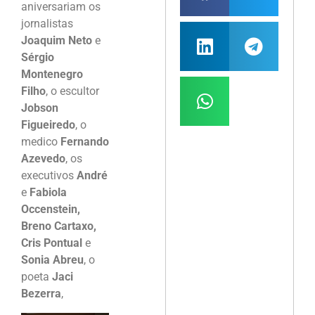
aniversariam os
jornalistas
Joaquim Neto
e
Sérgio
Montenegro
Filho
, o escultor
Jobson
Figueiredo
, o
medico
Fernando
Azevedo
, os
executivos
André
e
Fabiola
Occenstein,
Breno Cartaxo,
Cris Pontual
e
Sonia Abreu
, o
poeta
Jaci
Bezerra
,