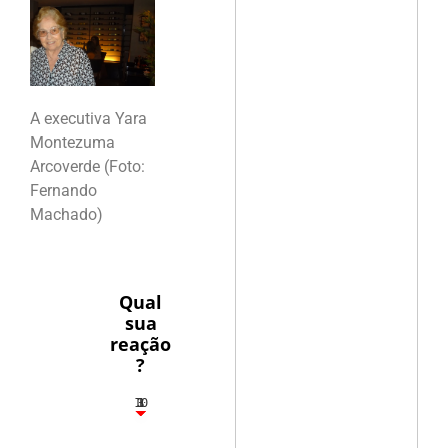
A executiva Yara
Montezuma
Arcoverde (Foto:
Fernando
Machado)
Qual
sua
reação
?
10
3
1
1
3