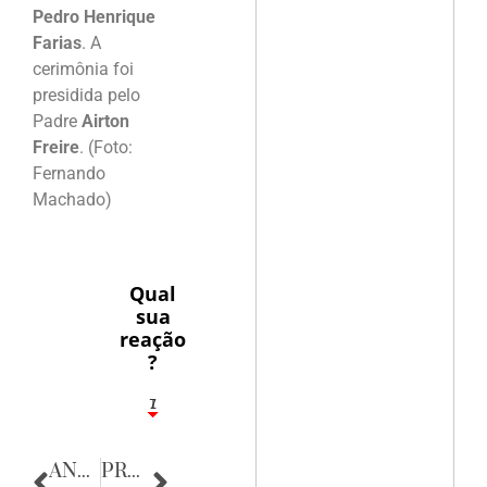
Pedro Henrique
Farias
. A
cerimônia foi
presidida pelo
Padre
Airton
Freire
. (Foto:
Fernando
Machado)
Qual
sua
reação
?
1
7
ANTERIOR
PRÓXIMA