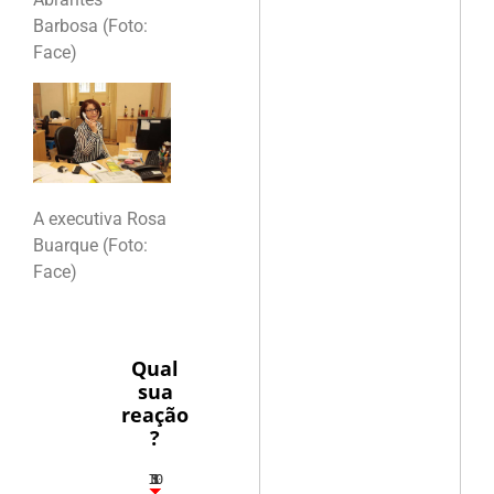
Barbosa (Foto:
Face)
A executiva Rosa
Buarque (Foto:
Face)
Qual
sua
reação
?
10
5
1
1
3