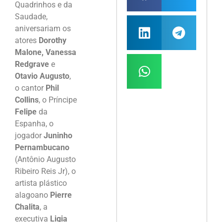
Quadrinhos e da
Saudade,
aniversariam os
atores
Dorothy
Malone, Vanessa
Redgrave
e
Otavio Augusto
,
o cantor
Phil
Collins
, o Príncipe
Felipe
da
Espanha, o
jogador
Juninho
Pernambucano
(Antônio Augusto
Ribeiro Reis Jr), o
artista plástico
alagoano
Pierre
Chalita
, a
executiva
Ligia