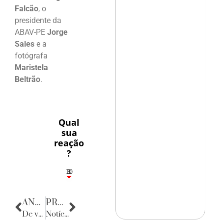
Falcão
, o
presidente da
ABAV-PE
Jorge
Sales
e a
fotógrafa
Maristela
Beltrão
.
Qual
sua
reação
?
10
3
1
1
3
ANTERIOR
PRÓXIMA
De volta para o passado
Notícias do Rio Grande do Norte