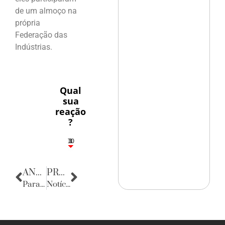
de um almoço na
própria
Federação das
Indústrias.
Qual
sua
reação
?
10
3
1
1
3
ANTERIOR
PRÓXIMA
Parabéns
Notícias da Paraíba