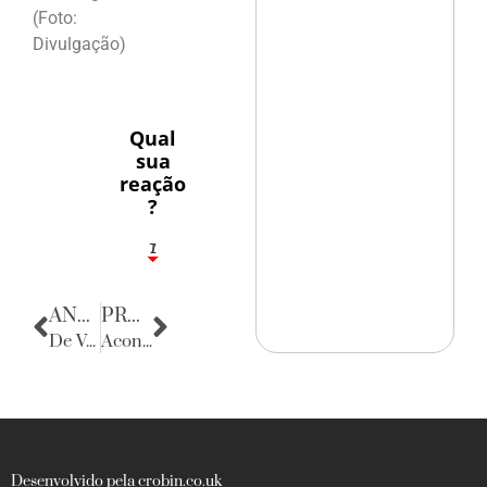
(Foto:
Divulgação)
Qual
sua
reação
?
1
7
ANTERIOR
PRÓXIMA
De Volta para o Passado
Acontecencias
Desenvolvido pela crobin.co.uk