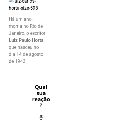
Há um ano,
morria no Rio de
Janeiro, o escritor
Luiz Paulo Horta
,
que nasceu no
dia 14 de agosto
de 1943.
Qual
sua
reação
?
10
3
1
1
3