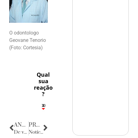
O odontologo
Geovane Tenorio
(Foto: Cortesia)
Qual
sua
reação
?
10
3
1
1
2
ANTERIOR
PRÓXIMA
De volta para o passado
Notícias da Bahia