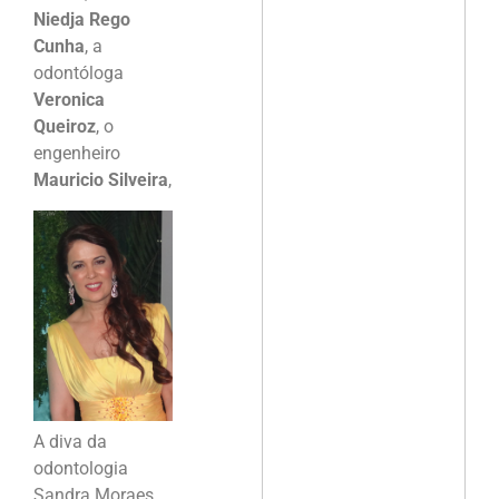
Niedja Rego
Cunha
, a
odontóloga
Veronica
Queiroz
, o
engenheiro
Mauricio Silveira
,
A diva da
odontologia
Sandra Moraes