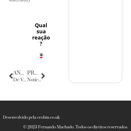
Qual
sua
reação
?
10
3
1
1
2
ANTERIOR
PRÓXIMA
De Volta para o Passado
Notícias do Rio Grande do Norte
Desenvolvido pela crobin.co.uk
© 2023 Fernando Machado. Todos os direitos reservados.