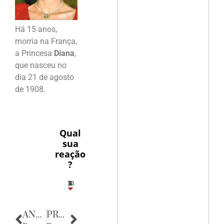
Há 15 anos,
morria na França,
a Princesa
Diana
,
que nasceu no
dia 21 de agosto
de 1908.
Qual
sua
reação
?
10
5
2
4
3
ANTERIOR
PRÓXIMA