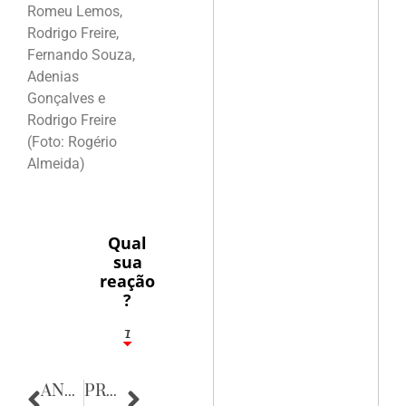
Romeu Lemos,
Rodrigo Freire,
Fernando Souza,
Adenias
Gonçalves e
Rodrigo Freire
(Foto: Rogério
Almeida)
Qual
sua
reação
?
1
7
ANTERIOR
PRÓXIMA