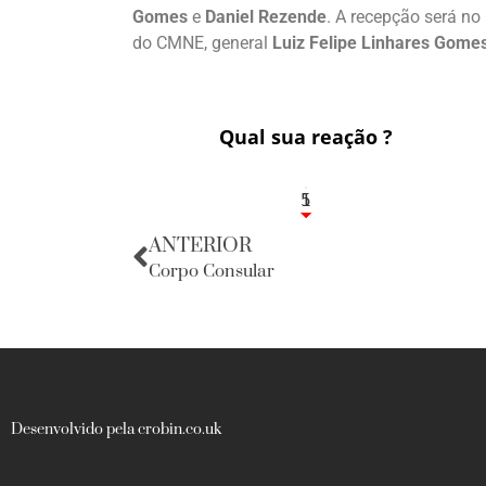
Gomes
e
Daniel Rezende
. A recepção será no
do CMNE, general
Luiz Felipe Linhares Gome
Qual sua reação ?
1
5
ANTERIOR
Corpo Consular
Desenvolvido pela crobin.co.uk