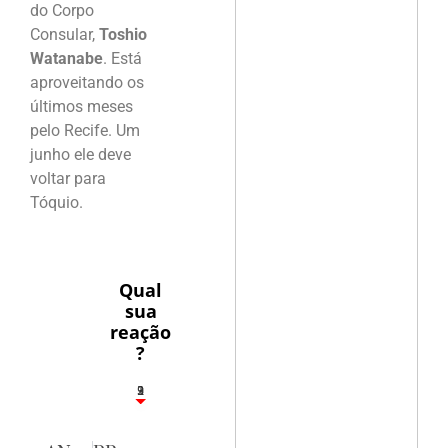
do Corpo
Consular,
Toshio
Watanabe
. Está
aproveitando os
últimos meses
pelo Recife. Um
junho ele deve
voltar para
Tóquio.
Qual
sua
reação
?
3
1
2
9