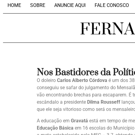
HOME
SOBRE
ANUNCIE AQUI
FALE CONOSCO
FERN
Nos Bastidores da Políti
O doleiro
Carlos Alberto Córdova
é um dos 38 
conseguiu se safar do julgamento do Mensalã
vão encontrando brechas para escaparem. É tr
escândalo a presidente
Dilma Rousseff
lançou
que ele seja vitorioso como será os mensaleir
A educação em
Gravatá
está em tempo de me
Educação Básica
em 16 escolas do Município 