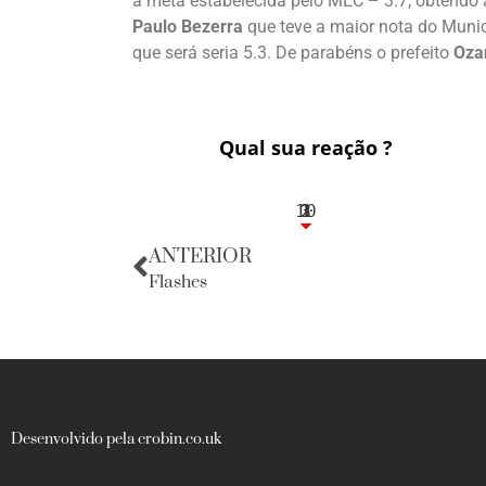
a meta estabelecida pelo MEC – 3.7, obtendo a
Paulo Bezerra
que teve a maior nota do Munic
que será seria 5.3. De parabéns o prefeito
Oza
Qual sua reação ?
10
3
1
1
2
ANTERIOR
Flashes
Desenvolvido pela crobin.co.uk