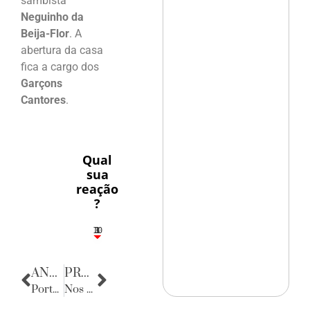
sambista
Neguinho da
Beija-Flor
. A
abertura da casa
fica a cargo dos
Garçons
Cantores
.
Qual
sua
reação
?
10
3
1
1
3
ANTERIOR
PRÓXIMA
Porta Retratos
Nos Bastidores da Política