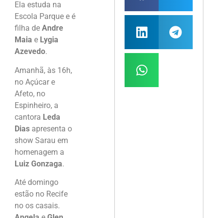
Ela estuda na
Escola Parque e é
filha de
Andre
Maia
e
Lygia
Azevedo
.
Amanhã, às 16h,
no Açúcar e
Afeto, no
Espinheiro, a
cantora
Leda
Dias
apresenta o
show Sarau em
homenagem a
Luiz Gonzaga
.
Até domingo
estão no Recife
no os casais.
Angela
e
Glen