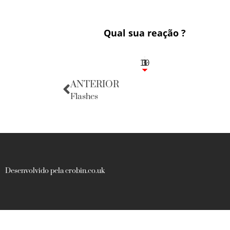
Qual sua reação ?
10
3
1
1
3
ANTERIOR
Flashes
Desenvolvido pela crobin.co.uk