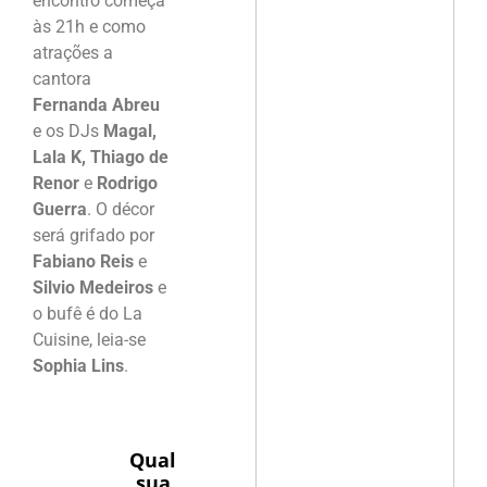
encontro começa
às 21h e como
atrações a
cantora
Fernanda Abreu
e os DJs
Magal,
Lala K, Thiago de
Renor
e
Rodrigo
Guerra
. O décor
será grifado por
Fabiano Reis
e
Silvio Medeiros
e
o bufê é do La
Cuisine, leia-se
Sophia Lins
.
Qual
sua