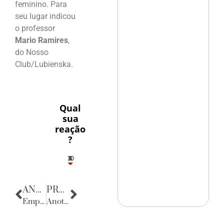
feminino. Para
seu lugar indicou
o professor
Mario Ramires
,
do Nosso
Club/Lubienska.
Qual
sua
reação
?
10
5
2
4
3
ANTERIOR
PRÓXIMA
Empresas & Negócios
Anotações do Cotidiano