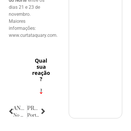
do Norte
entre os
dias 21 e 23 de
novembro.
Maiores
informações:
www.curtataquary.com.
Qual
sua
reação
?
1
7
ANTERIOR
PRÓXIMA
No mundo dos Esportes
Porta Retratos