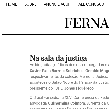
HOME
SOBRE
ANUNCIE AQUI
FALE CONOSCO
FERN
Na sala da justiça
As biografias jurídicas dos desembargadores
Xavier Paes Barreto Sobrinho
e
Geraldo Mag
respectivamente, da coleção Memória Judiciá
acontece no Salão Nobre do Palácio da Justiç
presidente do TJPE,
Jones Figuêredo
.
O Brasil vai sediar a XLVI Conferência da Fed
advogada
Guilhermina Coimbra
. À frente d