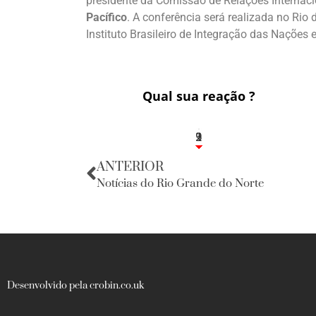
presidente da Comissão de Relações Internac
Pacífico
. A conferência será realizada no Rio 
Instituto Brasileiro de Integração das Nações
Qual sua reação ?
3
1
2
9
ANTERIOR
Notícias do Rio Grande do Norte
Desenvolvido pela crobin.co.uk