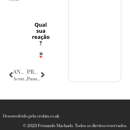
Qual
sua
reação
?
10
3
1
1
3
ANTERIOR
PRÓXIMA
Acontecencias
Pausa Poética
Desenvolvido pela crobin.co.uk
© 2023 Fernando Machado. Todos os direitos reservados.